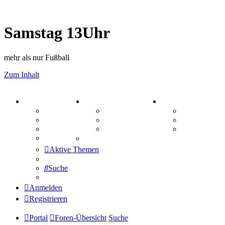
Samstag 13Uhr
mehr als nur Fußball
Zum Inhalt
PORTAL
ZEUG
SPIELE
Forum
Aktienbörse
Kniffel
Webhosting
Treffenübersicht
Sudoku
FAQ
Zitatesammlung
Schiffe vers
Mastodon
Aktive Themen
Suche
Anmelden
Registrieren
Portal
Foren-Übersicht
Suche