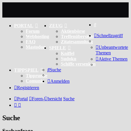
Suche
PORTAL
ZEUG
Forum
Aktienbörse
Schnellzugriff
Webhosting
Treffenübersicht
FAQ
Zitatesammlung
Mastodon
Unbeantwortete
SPIELE
Themen
Kniffel
Sudoku
Aktive Themen
Schiffe versenken
Suche
TIPPSPIEL
Tipprunde
Comunio
Anmelden
Registrieren
Portal
Foren-Übersicht
Suche
Suche
Suchanfrage