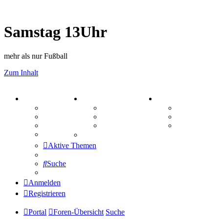
Samstag 13Uhr
mehr als nur Fußball
Zum Inhalt
PORTAL
ZEUG
SPIELE
Forum
Aktienbörse
Kniffel
Webhosting
Treffenübersicht
Sudoku
FAQ
Zitatesammlung
Schiffe vers
Mastodon
Aktive Themen
Suche
Anmelden
Registrieren
Portal
Foren-Übersicht
Suche