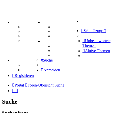
Suche
PORTAL
ZEUG
Forum
Aktienbörse
Schnellzugriff
Webhosting
Treffenübersicht
FAQ
Zitatesammlung
Mastodon
Unbeantwortete
SPIELE
Themen
Kniffel
Sudoku
Aktive Themen
Schiffe versenken
Suche
TIPPSPIEL
Tipprunde
Comunio
Anmelden
Registrieren
Portal
Foren-Übersicht
Suche
Suche
Suchanfrage