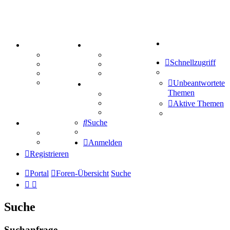
Suche
PORTAL
ZEUG
Forum
Aktienbörse
Schnellzugriff
Webhosting
Treffenübersicht
FAQ
Zitatesammlung
Mastodon
Unbeantwortete
SPIELE
Themen
Kniffel
Sudoku
Aktive Themen
Schiffe versenken
Suche
TIPPSPIEL
Tipprunde
Comunio
Anmelden
Registrieren
Portal
Foren-Übersicht
Suche
Suche
Suchanfrage