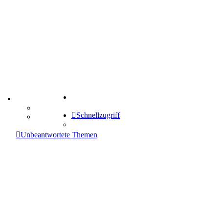
Suche
TIPPSPIEL
Tipprunde
Schnellzugriff
Comunio
enken
Unbeantwortete Themen