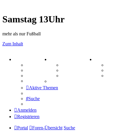
Samstag 13Uhr
mehr als nur Fußball
Zum Inhalt
PORTAL
ZEUG
SPIELE
Forum
Aktienbörse
Kniffel
Webhosting
Treffenübersicht
Sudoku
FAQ
Zitatesammlung
Schiffe vers
Mastodon
Aktive Themen
Suche
Anmelden
Registrieren
Portal
Foren-Übersicht
Suche