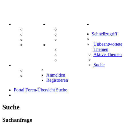
PORTAL
ZEUG
Suche
Forum
Aktienbörse
Schnellzugriff
Webhosting
Treffenübersicht
FAQ
Zitatesammlung
Unbeantwortete
Mastodon
SPIELE
Themen
Kniffel
Aktive Themen
Sudoku
Schiffe versenken
Suche
TIPPSPIEL
Tipprunde
Anmelden
Comunio
Registrieren
Portal
Foren-Übersicht
Suche
Suche
Suchanfrage