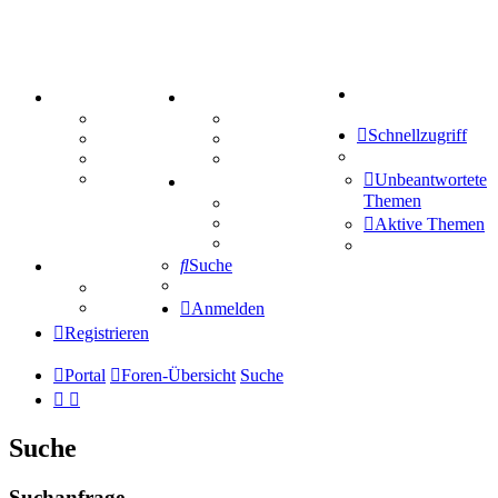
Suche
PORTAL
ZEUG
Forum
Aktienbörse
Schnellzugriff
Webhosting
Treffenübersicht
FAQ
Zitatesammlung
Mastodon
Unbeantwortete
SPIELE
Themen
Kniffel
Sudoku
Aktive Themen
Schiffe versenken
Suche
TIPPSPIEL
Tipprunde
Comunio
Anmelden
Registrieren
Portal
Foren-Übersicht
Suche
Suche
Suchanfrage