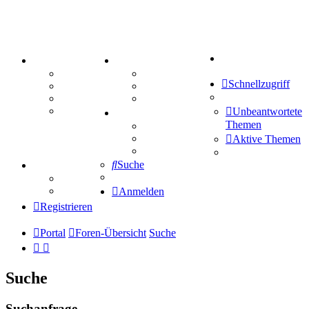
Suche
PORTAL
ZEUG
Forum
Aktienbörse
Schnellzugriff
Webhosting
Treffenübersicht
FAQ
Zitatesammlung
Mastodon
Unbeantwortete
SPIELE
Themen
Kniffel
Sudoku
Aktive Themen
Schiffe versenken
Suche
TIPPSPIEL
Tipprunde
Comunio
Anmelden
Registrieren
Portal
Foren-Übersicht
Suche
Suche
Suchanfrage