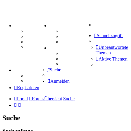
Suche
PORTAL
ZEUG
Forum
Aktienbörse
Schnellzugriff
Webhosting
Treffenübersicht
FAQ
Zitatesammlung
Mastodon
Unbeantwortete
SPIELE
Themen
Kniffel
Sudoku
Aktive Themen
Schiffe versenken
Suche
TIPPSPIEL
Tipprunde
Comunio
Anmelden
Registrieren
Portal
Foren-Übersicht
Suche
Suche
Suchanfrage