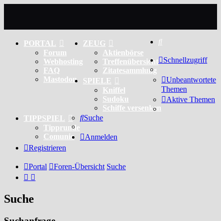
Suche
PORTAL
ZEUG
Forum
Aktienbörse
Schnellzugriff
Webhosting
Treffenübersicht
FAQ
Zitatesammlung
Mastodon
Unbeantwortete
SPIELE
Themen
Kniffel
Sudoku
Aktive Themen
Schiffe versenken
Suche
TIPPSPIEL
Tipprunde
Comunio
Anmelden
Registrieren
Portal
Foren-Übersicht
Suche
Suche
Suchanfrage