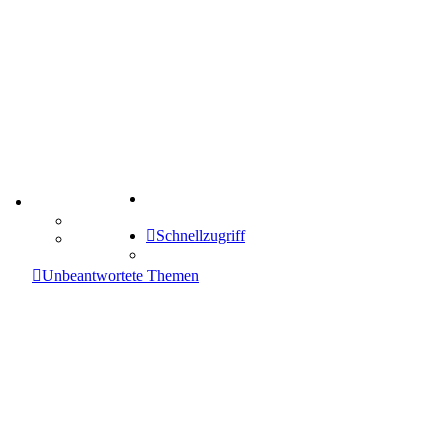
Suche
TIPPSPIEL
Tipprunde
Schnellzugriff
Comunio
enken
Unbeantwortete Themen