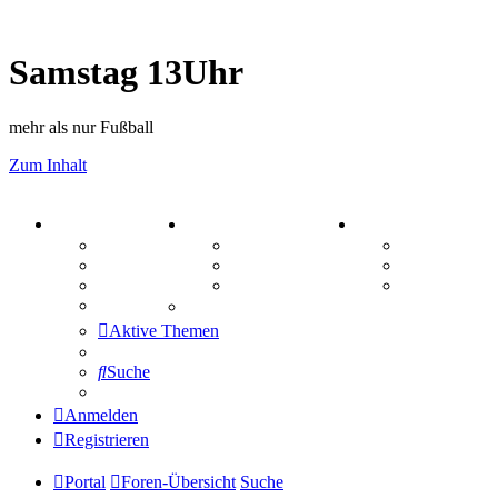
Samstag 13Uhr
mehr als nur Fußball
Zum Inhalt
PORTAL
ZEUG
SPIELE
Forum
Aktienbörse
Kniffel
Webhosting
Treffenübersicht
Sudoku
FAQ
Zitatesammlung
Schiffe vers
Mastodon
Aktive Themen
Suche
Anmelden
Registrieren
Portal
Foren-Übersicht
Suche