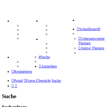
Suche
PORTAL
ZEUG
Forum
Aktienbörse
Schnellzugriff
Webhosting
Treffenübersicht
FAQ
Zitatesammlung
Mastodon
Unbeantwortete
SPIELE
Themen
Kniffel
Sudoku
Aktive Themen
Schiffe versenken
Suche
TIPPSPIEL
Tipprunde
Comunio
Anmelden
Registrieren
Portal
Foren-Übersicht
Suche
Suche
Suchanfrage