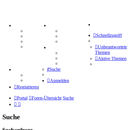
Suche
PORTAL
ZEUG
Forum
Aktienbörse
Schnellzugriff
Webhosting
Treffenübersicht
FAQ
Zitatesammlung
Mastodon
Unbeantwortete
SPIELE
Themen
Kniffel
Sudoku
Aktive Themen
Schiffe versenken
Suche
TIPPSPIEL
Tipprunde
Comunio
Anmelden
Registrieren
Portal
Foren-Übersicht
Suche
Suche
Suchanfrage