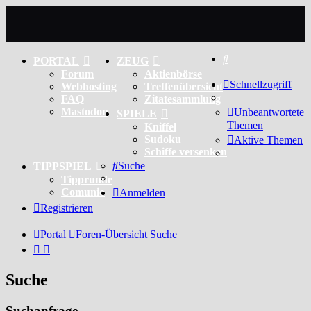
Suche
PORTAL
ZEUG
Forum
Aktienbörse
Schnellzugriff
Webhosting
Treffenübersicht
FAQ
Zitatesammlung
Mastodon
Unbeantwortete
SPIELE
Themen
Kniffel
Sudoku
Aktive Themen
Schiffe versenken
Suche
TIPPSPIEL
Tipprunde
Comunio
Anmelden
Registrieren
Portal
Foren-Übersicht
Suche
Suche
Suchanfrage