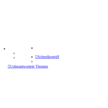
Suche
TIPPSPIEL
Tipprunde
Schnellzugriff
Comunio
enken
Unbeantwortete Themen