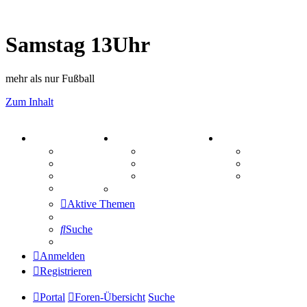
Samstag 13Uhr
mehr als nur Fußball
Zum Inhalt
PORTAL
ZEUG
SPIELE
Forum
Aktienbörse
Kniffel
Webhosting
Treffenübersicht
Sudoku
FAQ
Zitatesammlung
Schiffe vers
Mastodon
Aktive Themen
Suche
Anmelden
Registrieren
Portal
Foren-Übersicht
Suche