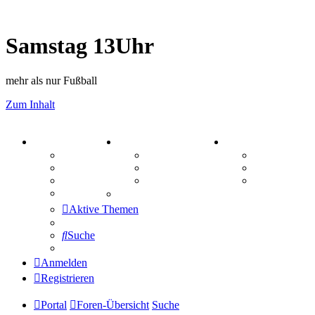
Samstag 13Uhr
mehr als nur Fußball
Zum Inhalt
PORTAL
ZEUG
SPIELE
Forum
Aktienbörse
Kniffel
Webhosting
Treffenübersicht
Sudoku
FAQ
Zitatesammlung
Schiffe vers
Mastodon
Aktive Themen
Suche
Anmelden
Registrieren
Portal
Foren-Übersicht
Suche