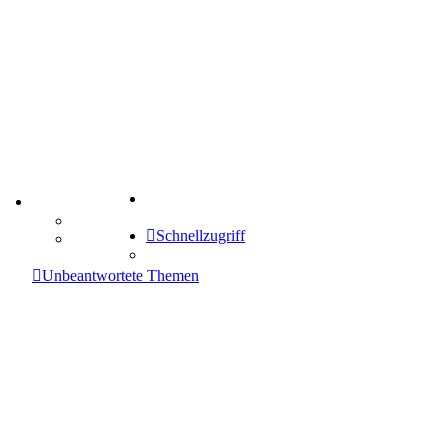
Suche
TIPPSPIEL
Tipprunde
Schnellzugriff
Comunio
enken
Unbeantwortete Themen