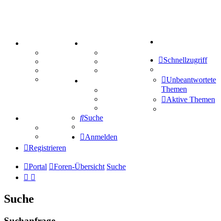
Suche
PORTAL
ZEUG
Forum
Aktienbörse
Schnellzugriff
Webhosting
Treffenübersicht
FAQ
Zitatesammlung
Mastodon
Unbeantwortete
SPIELE
Themen
Kniffel
Sudoku
Aktive Themen
Schiffe versenken
Suche
TIPPSPIEL
Tipprunde
Comunio
Anmelden
Registrieren
Portal
Foren-Übersicht
Suche
Suche
Suchanfrage