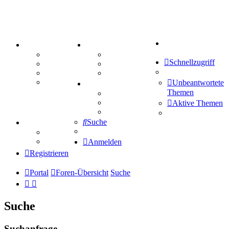
Suche
PORTAL
ZEUG
Forum
Aktienbörse
Schnellzugriff
Webhosting
Treffenübersicht
FAQ
Zitatesammlung
Mastodon
Unbeantwortete
SPIELE
Themen
Kniffel
Sudoku
Aktive Themen
Schiffe versenken
Suche
TIPPSPIEL
Tipprunde
Comunio
Anmelden
Registrieren
Portal
Foren-Übersicht
Suche
Suche
Suchanfrage