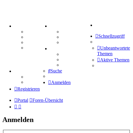
Suche
PORTAL
ZEUG
Forum
Aktienbörse
Schnellzugriff
Webhosting
Treffenübersicht
FAQ
Zitatesammlung
Mastodon
Unbeantwortete
SPIELE
Themen
Kniffel
Sudoku
Aktive Themen
Schiffe versenken
Suche
TIPPSPIEL
Tipprunde
Comunio
Anmelden
Registrieren
Portal
Foren-Übersicht
Anmelden