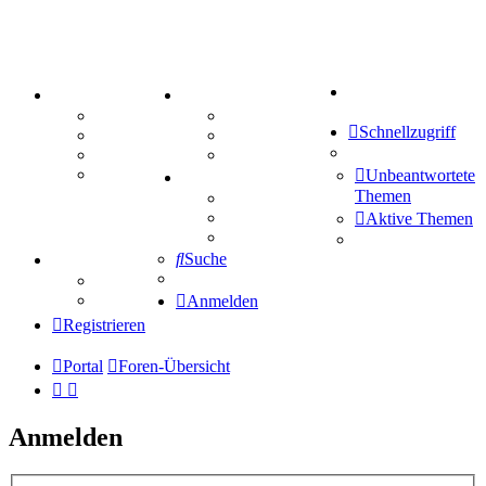
Suche
PORTAL
ZEUG
Forum
Aktienbörse
Schnellzugriff
Webhosting
Treffenübersicht
FAQ
Zitatesammlung
Mastodon
Unbeantwortete
SPIELE
Themen
Kniffel
Sudoku
Aktive Themen
Schiffe versenken
Suche
TIPPSPIEL
Tipprunde
Comunio
Anmelden
Registrieren
Portal
Foren-Übersicht
Anmelden