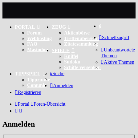
Suche
PORTAL
ZEUG
Forum
Aktienbörse
Schnellzugriff
Webhosting
Treffenübersicht
FAQ
Zitatesammlung
Mastodon
Unbeantwortete
SPIELE
Themen
Kniffel
Sudoku
Aktive Themen
Schiffe versenken
Suche
TIPPSPIEL
Tipprunde
Comunio
Anmelden
Registrieren
Portal
Foren-Übersicht
Anmelden