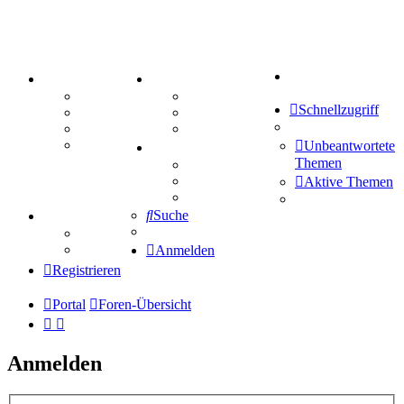
Suche
PORTAL
ZEUG
Forum
Aktienbörse
Schnellzugriff
Webhosting
Treffenübersicht
FAQ
Zitatesammlung
Mastodon
Unbeantwortete
SPIELE
Themen
Kniffel
Sudoku
Aktive Themen
Schiffe versenken
Suche
TIPPSPIEL
Tipprunde
Comunio
Anmelden
Registrieren
Portal
Foren-Übersicht
Anmelden