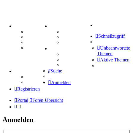
Suche
PORTAL
ZEUG
Forum
Aktienbörse
Schnellzugriff
Webhosting
Treffenübersicht
FAQ
Zitatesammlung
Mastodon
Unbeantwortete
SPIELE
Themen
Kniffel
Sudoku
Aktive Themen
Schiffe versenken
Suche
TIPPSPIEL
Tipprunde
Comunio
Anmelden
Registrieren
Portal
Foren-Übersicht
Anmelden