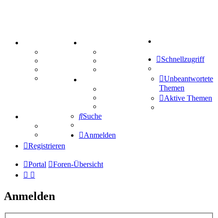
Suche
PORTAL
ZEUG
Forum
Aktienbörse
Schnellzugriff
Webhosting
Treffenübersicht
FAQ
Zitatesammlung
Mastodon
Unbeantwortete
SPIELE
Themen
Kniffel
Sudoku
Aktive Themen
Schiffe versenken
Suche
TIPPSPIEL
Tipprunde
Comunio
Anmelden
Registrieren
Portal
Foren-Übersicht
Anmelden