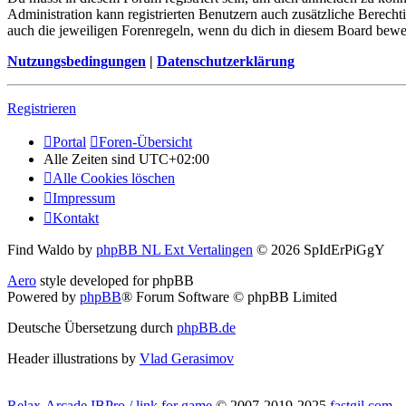
Administration kann registrierten Benutzern auch zusätzliche Berech
auch die jeweiligen Forenregeln, wenn du dich in diesem Board bewe
Nutzungsbedingungen
|
Datenschutzerklärung
Registrieren
Portal
Foren-Übersicht
Alle Zeiten sind
UTC+02:00
Alle Cookies löschen
Impressum
Kontakt
Find Waldo by
phpBB NL Ext Vertalingen
© 2026 SpIdErPiGgY
Aero
style developed for phpBB
Powered by
phpBB
® Forum Software © phpBB Limited
Deutsche Übersetzung durch
phpBB.de
Header illustrations by
Vlad Gerasimov
Relax-Arcade IBPro / link for game
© 2007-2019-2025
fastgil.com