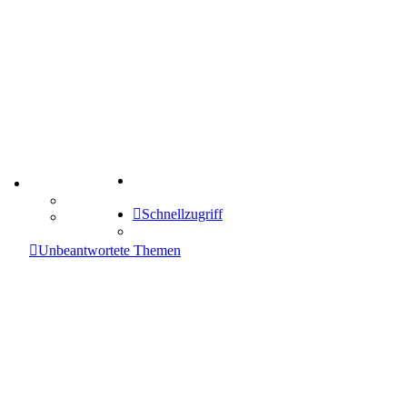
Suche
TIPPSPIEL
Tipprunde
Schnellzugriff
Comunio
enken
Unbeantwortete Themen