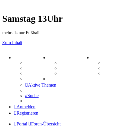
Samstag 13Uhr
mehr als nur Fußball
Zum Inhalt
PORTAL
ZEUG
SPIELE
Forum
Aktienbörse
Kniffel
Webhosting
Treffenübersicht
Sudoku
FAQ
Zitatesammlung
Schiffe vers
Mastodon
Aktive Themen
Suche
Anmelden
Registrieren
Portal
Foren-Übersicht