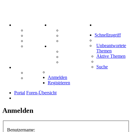
PORTAL
ZEUG
Suche
Forum
Aktienbörse
Schnellzugriff
Webhosting
Treffenübersicht
FAQ
Zitatesammlung
Unbeantwortete
Mastodon
SPIELE
Themen
Kniffel
Aktive Themen
Sudoku
Schiffe versenken
Suche
TIPPSPIEL
Tipprunde
Anmelden
Comunio
Registrieren
Portal
Foren-Übersicht
Anmelden
Benutzername: