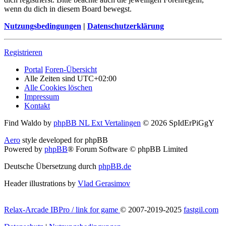
wenn du dich in diesem Board bewegst.
Nutzungsbedingungen
|
Datenschutzerklärung
Registrieren
Portal
Foren-Übersicht
Alle Zeiten sind
UTC+02:00
Alle Cookies löschen
Impressum
Kontakt
Find Waldo by
phpBB NL Ext Vertalingen
© 2026 SpIdErPiGgY
Aero
style developed for phpBB
Powered by
phpBB
® Forum Software © phpBB Limited
Deutsche Übersetzung durch
phpBB.de
Header illustrations by
Vlad Gerasimov
Relax-Arcade IBPro / link for game
© 2007-2019-2025
fastgil.com