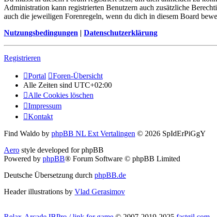
Administration kann registrierten Benutzern auch zusätzliche Berech
auch die jeweiligen Forenregeln, wenn du dich in diesem Board bewe
Nutzungsbedingungen
|
Datenschutzerklärung
Registrieren
Portal
Foren-Übersicht
Alle Zeiten sind
UTC+02:00
Alle Cookies löschen
Impressum
Kontakt
Find Waldo by
phpBB NL Ext Vertalingen
© 2026 SpIdErPiGgY
Aero
style developed for phpBB
Powered by
phpBB
® Forum Software © phpBB Limited
Deutsche Übersetzung durch
phpBB.de
Header illustrations by
Vlad Gerasimov
Relax-Arcade IBPro / link for game
© 2007-2019-2025
fastgil.com