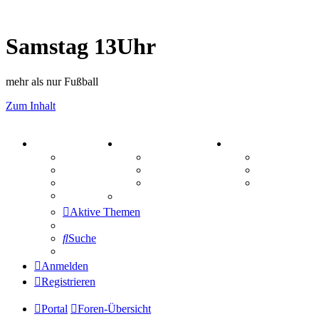
Samstag 13Uhr
mehr als nur Fußball
Zum Inhalt
PORTAL
ZEUG
SPIELE
Forum
Aktienbörse
Kniffel
Webhosting
Treffenübersicht
Sudoku
FAQ
Zitatesammlung
Schiffe vers
Mastodon
Aktive Themen
Suche
Anmelden
Registrieren
Portal
Foren-Übersicht