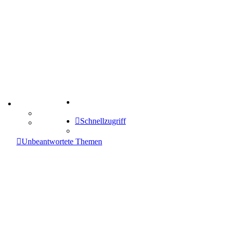
Suche
TIPPSPIEL
Tipprunde
Schnellzugriff
Comunio
enken
Unbeantwortete Themen