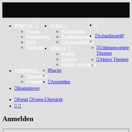
Suche
PORTAL
ZEUG
Forum
Aktienbörse
Schnellzugriff
Webhosting
Treffenübersicht
FAQ
Zitatesammlung
Mastodon
Unbeantwortete
SPIELE
Themen
Kniffel
Sudoku
Aktive Themen
Schiffe versenken
Suche
TIPPSPIEL
Tipprunde
Comunio
Anmelden
Registrieren
Portal
Foren-Übersicht
Anmelden