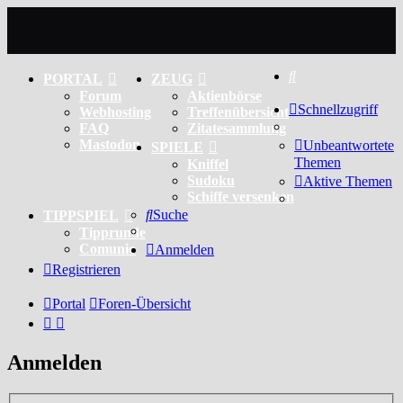
Suche
PORTAL
ZEUG
Forum
Aktienbörse
Schnellzugriff
Webhosting
Treffenübersicht
FAQ
Zitatesammlung
Mastodon
Unbeantwortete
SPIELE
Themen
Kniffel
Sudoku
Aktive Themen
Schiffe versenken
Suche
TIPPSPIEL
Tipprunde
Comunio
Anmelden
Registrieren
Portal
Foren-Übersicht
Anmelden