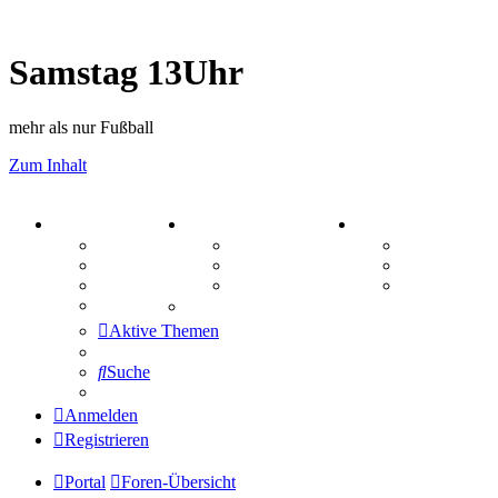
Samstag 13Uhr
mehr als nur Fußball
Zum Inhalt
PORTAL
ZEUG
SPIELE
Forum
Aktienbörse
Kniffel
Webhosting
Treffenübersicht
Sudoku
FAQ
Zitatesammlung
Schiffe vers
Mastodon
Aktive Themen
Suche
Anmelden
Registrieren
Portal
Foren-Übersicht