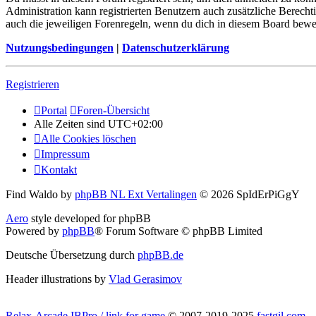
Administration kann registrierten Benutzern auch zusätzliche Berech
auch die jeweiligen Forenregeln, wenn du dich in diesem Board bewe
Nutzungsbedingungen
|
Datenschutzerklärung
Registrieren
Portal
Foren-Übersicht
Alle Zeiten sind
UTC+02:00
Alle Cookies löschen
Impressum
Kontakt
Find Waldo by
phpBB NL Ext Vertalingen
© 2026 SpIdErPiGgY
Aero
style developed for phpBB
Powered by
phpBB
® Forum Software © phpBB Limited
Deutsche Übersetzung durch
phpBB.de
Header illustrations by
Vlad Gerasimov
Relax-Arcade IBPro / link for game
© 2007-2019-2025
fastgil.com