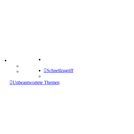
Suche
TIPPSPIEL
Tipprunde
Schnellzugriff
Comunio
enken
Unbeantwortete Themen