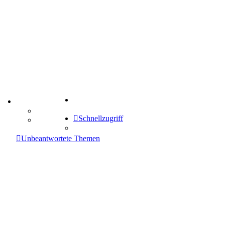
Suche
TIPPSPIEL
Tipprunde
Schnellzugriff
Comunio
enken
Unbeantwortete Themen