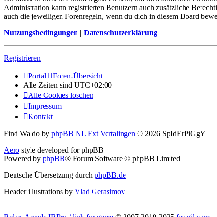
Administration kann registrierten Benutzern auch zusätzliche Berech
auch die jeweiligen Forenregeln, wenn du dich in diesem Board bewe
Nutzungsbedingungen
|
Datenschutzerklärung
Registrieren
Portal
Foren-Übersicht
Alle Zeiten sind
UTC+02:00
Alle Cookies löschen
Impressum
Kontakt
Find Waldo by
phpBB NL Ext Vertalingen
© 2026 SpIdErPiGgY
Aero
style developed for phpBB
Powered by
phpBB
® Forum Software © phpBB Limited
Deutsche Übersetzung durch
phpBB.de
Header illustrations by
Vlad Gerasimov
Relax-Arcade IBPro / link for game
© 2007-2019-2025
fastgil.com