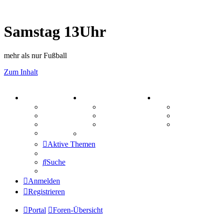
Samstag 13Uhr
mehr als nur Fußball
Zum Inhalt
PORTAL
ZEUG
SPIELE
Forum
Aktienbörse
Kniffel
Webhosting
Treffenübersicht
Sudoku
FAQ
Zitatesammlung
Schiffe vers
Mastodon
Aktive Themen
Suche
Anmelden
Registrieren
Portal
Foren-Übersicht