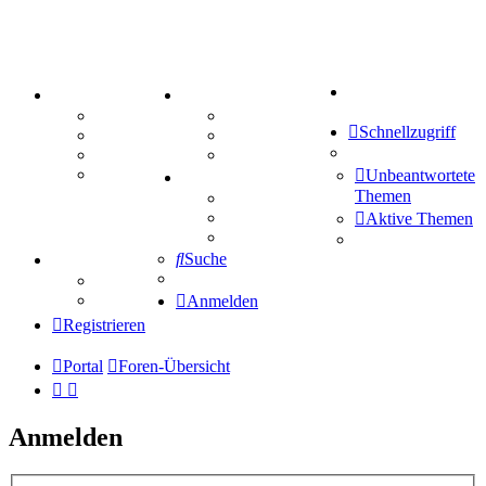
Suche
PORTAL
ZEUG
Forum
Aktienbörse
Schnellzugriff
Webhosting
Treffenübersicht
FAQ
Zitatesammlung
Mastodon
Unbeantwortete
SPIELE
Themen
Kniffel
Sudoku
Aktive Themen
Schiffe versenken
Suche
TIPPSPIEL
Tipprunde
Comunio
Anmelden
Registrieren
Portal
Foren-Übersicht
Anmelden