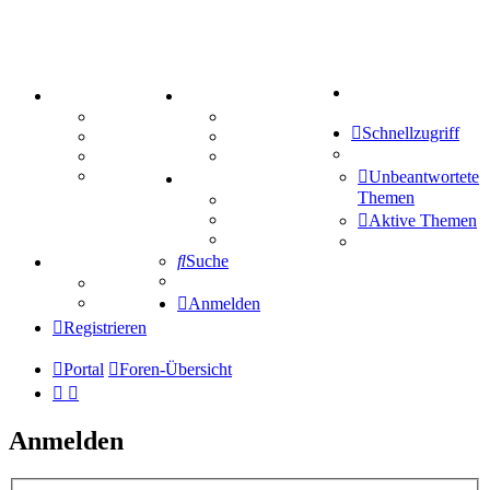
Suche
PORTAL
ZEUG
Forum
Aktienbörse
Schnellzugriff
Webhosting
Treffenübersicht
FAQ
Zitatesammlung
Mastodon
Unbeantwortete
SPIELE
Themen
Kniffel
Sudoku
Aktive Themen
Schiffe versenken
Suche
TIPPSPIEL
Tipprunde
Comunio
Anmelden
Registrieren
Portal
Foren-Übersicht
Anmelden