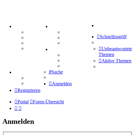
Suche
PORTAL
ZEUG
Forum
Aktienbörse
Schnellzugriff
Webhosting
Treffenübersicht
FAQ
Zitatesammlung
Mastodon
Unbeantwortete
SPIELE
Themen
Kniffel
Sudoku
Aktive Themen
Schiffe versenken
Suche
TIPPSPIEL
Tipprunde
Comunio
Anmelden
Registrieren
Portal
Foren-Übersicht
Anmelden