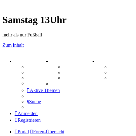
Samstag 13Uhr
mehr als nur Fußball
Zum Inhalt
PORTAL
ZEUG
SPIELE
Forum
Aktienbörse
Kniffel
Webhosting
Treffenübersicht
Sudoku
FAQ
Zitatesammlung
Schiffe vers
Mastodon
Aktive Themen
Suche
Anmelden
Registrieren
Portal
Foren-Übersicht