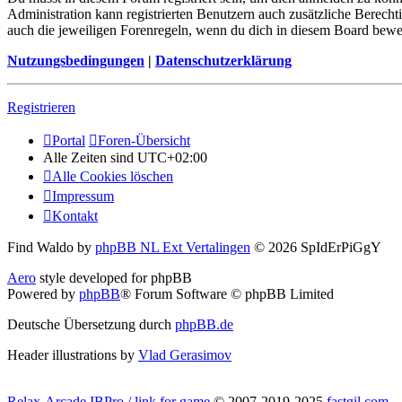
Administration kann registrierten Benutzern auch zusätzliche Berech
auch die jeweiligen Forenregeln, wenn du dich in diesem Board bewe
Nutzungsbedingungen
|
Datenschutzerklärung
Registrieren
Portal
Foren-Übersicht
Alle Zeiten sind
UTC+02:00
Alle Cookies löschen
Impressum
Kontakt
Find Waldo by
phpBB NL Ext Vertalingen
© 2026 SpIdErPiGgY
Aero
style developed for phpBB
Powered by
phpBB
® Forum Software © phpBB Limited
Deutsche Übersetzung durch
phpBB.de
Header illustrations by
Vlad Gerasimov
Relax-Arcade IBPro / link for game
© 2007-2019-2025
fastgil.com