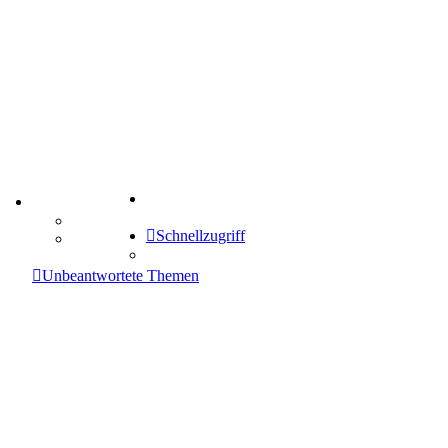
Suche
TIPPSPIEL
Tipprunde
Schnellzugriff
Comunio
enken
Unbeantwortete Themen