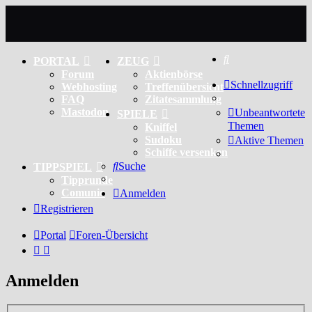
Suche
PORTAL
ZEUG
Forum
Aktienbörse
Schnellzugriff
Webhosting
Treffenübersicht
FAQ
Zitatesammlung
Mastodon
Unbeantwortete
SPIELE
Themen
Kniffel
Sudoku
Aktive Themen
Schiffe versenken
Suche
TIPPSPIEL
Tipprunde
Comunio
Anmelden
Registrieren
Portal
Foren-Übersicht
Anmelden