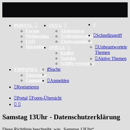
Suche
PORTAL
ZEUG
Forum
Aktienbörse
Schnellzugriff
Webhosting
Treffenübersicht
FAQ
Zitatesammlung
Mastodon
Unbeantwortete
SPIELE
Themen
Kniffel
Sudoku
Aktive Themen
Schiffe versenken
Suche
TIPPSPIEL
Tipprunde
Comunio
Anmelden
Registrieren
Portal
Foren-Übersicht
Samstag 13Uhr - Datenschutzerklärung
Diese Richtlinie beschreibt, wie „Samstag 13Uhr“