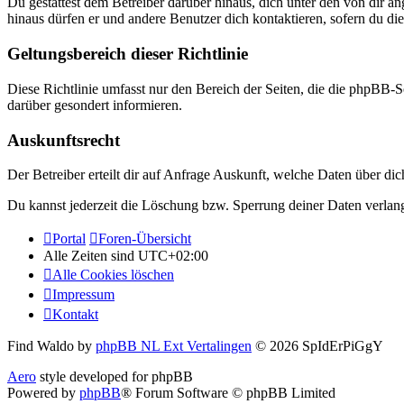
Du gestattest dem Betreiber darüber hinaus, dich unter den von dir a
hinaus dürfen er und andere Benutzer dich kontaktieren, sofern du die
Geltungsbereich dieser Richtlinie
Diese Richtlinie umfasst nur den Bereich der Seiten, die die phpBB-S
darüber gesondert informieren.
Auskunftsrecht
Der Betreiber erteilt dir auf Anfrage Auskunft, welche Daten über dic
Du kannst jederzeit die Löschung bzw. Sperrung deiner Daten verlange
Portal
Foren-Übersicht
Alle Zeiten sind
UTC+02:00
Alle Cookies löschen
Impressum
Kontakt
Find Waldo by
phpBB NL Ext Vertalingen
© 2026 SpIdErPiGgY
Aero
style developed for phpBB
Powered by
phpBB
® Forum Software © phpBB Limited