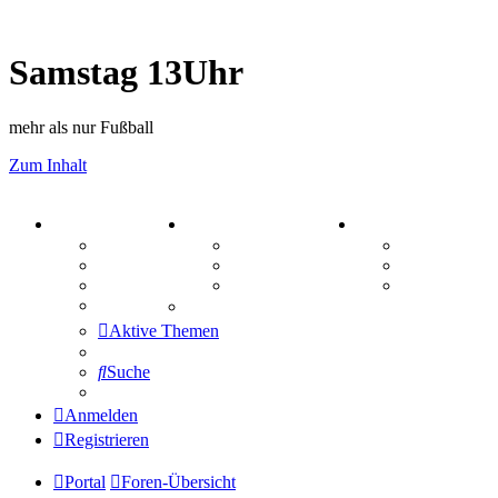
Samstag 13Uhr
mehr als nur Fußball
Zum Inhalt
PORTAL
ZEUG
SPIELE
Forum
Aktienbörse
Kniffel
Webhosting
Treffenübersicht
Sudoku
FAQ
Zitatesammlung
Schiffe vers
Mastodon
Aktive Themen
Suche
Anmelden
Registrieren
Portal
Foren-Übersicht