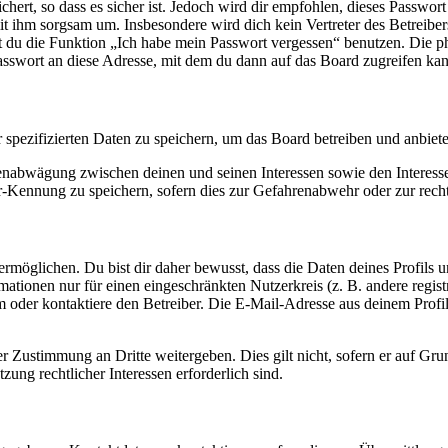
ert, so dass es sicher ist. Jedoch wird dir empfohlen, dieses Passwor
it ihm sorgsam um. Insbesondere wird dich kein Vertreter des Betreibe
nst du die Funktion „Ich habe mein Passwort vergessen“ benutzen. Di
asswort an diese Adresse, mit dem du dann auf das Board zugreifen kan
r spezifizierten Daten zu speichern, um das Board betreiben und anbiet
ssenabwägung zwischen deinen und seinen Interessen sowie den Interes
-Kennung zu speichern, sofern dies zur Gefahrenabwehr oder zur recht
möglichen. Du bist dir daher bewusst, dass die Daten deines Profils und
mationen nur für einen eingeschränkten Nutzerkreis (z. B. andere regist
oder kontaktiere den Betreiber. Die E-Mail-Adresse aus deinem Profil 
r Zustimmung an Dritte weitergeben. Dies gilt nicht, sofern er auf Gr
zung rechtlicher Interessen erforderlich sind.