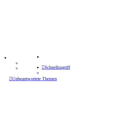
Suche
TIPPSPIEL
Tipprunde
Schnellzugriff
Comunio
enken
Unbeantwortete Themen