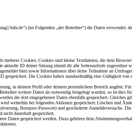
mstag13uhr.de“) (im Folgenden „der Betreiber“) die Daten verwendet, 
s mehrere Cookies. Cookies sind kleine Textdateien, die dein Browser 
ie aktuelle ID deiner Sitzung (damit dir alle Seitenaufrufe zugeordnet
angemeldet bist) sowie Informationen über deine Teilnahme an Umfragen
ID gespeichert. Die Cookies haben standardmäßig eine Gültigkeit von e
ierung, in deinem Profil oder deinem persönlichem Bereich angibst. Für
reiber weitere Daten als notwendig festgelegt wurden, so ist dies für 
 werden die dort eingegebenen Daten ebenfalls gespeichert. Gleiches gi
e wird weiterhin bei folgenden Aktionen gespeichert: Löschen und Änd
ktivierung, Benutzer-Passwort) und gescheiterte Anmeldeversuche. D
d nicht dauerhaft gespeichert.
eitere Daten gespeichert werden. Dazu gehören dein Abstimmungsverhal
nktionen.