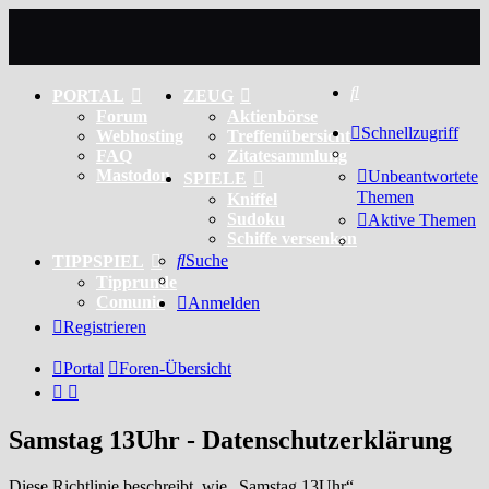
Suche
PORTAL
ZEUG
Forum
Aktienbörse
Schnellzugriff
Webhosting
Treffenübersicht
FAQ
Zitatesammlung
Mastodon
Unbeantwortete
SPIELE
Themen
Kniffel
Sudoku
Aktive Themen
Schiffe versenken
Suche
TIPPSPIEL
Tipprunde
Comunio
Anmelden
Registrieren
Portal
Foren-Übersicht
Samstag 13Uhr - Datenschutzerklärung
Diese Richtlinie beschreibt, wie „Samstag 13Uhr“