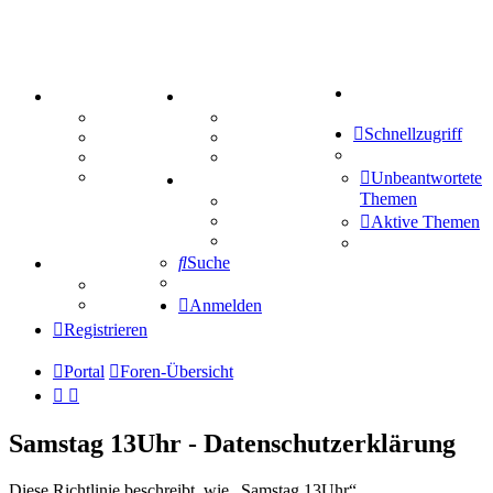
Suche
PORTAL
ZEUG
Forum
Aktienbörse
Schnellzugriff
Webhosting
Treffenübersicht
FAQ
Zitatesammlung
Mastodon
Unbeantwortete
SPIELE
Themen
Kniffel
Sudoku
Aktive Themen
Schiffe versenken
Suche
TIPPSPIEL
Tipprunde
Comunio
Anmelden
Registrieren
Portal
Foren-Übersicht
Samstag 13Uhr - Datenschutzerklärung
Diese Richtlinie beschreibt, wie „Samstag 13Uhr“