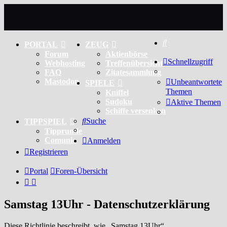
Suche
PORTAL
ZEUG
Forum
Aktienbörse
Schnellzugriff
Webhosting
Treffenübersicht
FAQ
Zitatesammlung
Mastodon
Unbeantwortete
SPIELE
Themen
Kniffel
Sudoku
Aktive Themen
Schiffe versenken
Suche
TIPPSPIEL
Tipprunde
Comunio
Anmelden
Registrieren
Portal
Foren-Übersicht
Samstag 13Uhr - Datenschutzerklärung
Diese Richtlinie beschreibt, wie „Samstag 13Uhr“