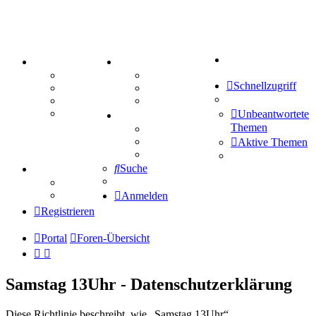
Suche
PORTAL
ZEUG
Forum
Aktienbörse
Schnellzugriff
Webhosting
Treffenübersicht
FAQ
Zitatesammlung
Mastodon
Unbeantwortete
SPIELE
Themen
Kniffel
Sudoku
Aktive Themen
Schiffe versenken
Suche
TIPPSPIEL
Tipprunde
Comunio
Anmelden
Registrieren
Portal
Foren-Übersicht
Samstag 13Uhr - Datenschutzerklärung
Diese Richtlinie beschreibt, wie „Samstag 13Uhr“