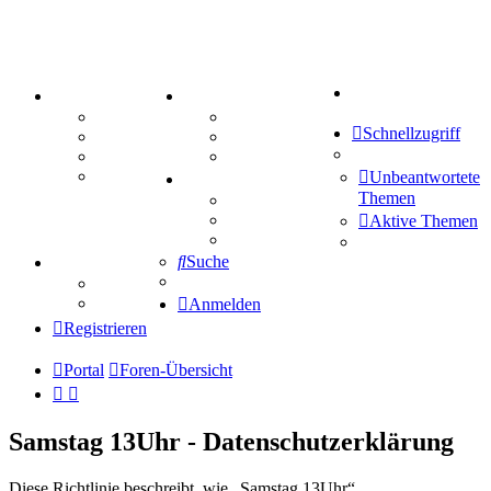
Suche
PORTAL
ZEUG
Forum
Aktienbörse
Schnellzugriff
Webhosting
Treffenübersicht
FAQ
Zitatesammlung
Mastodon
Unbeantwortete
SPIELE
Themen
Kniffel
Sudoku
Aktive Themen
Schiffe versenken
Suche
TIPPSPIEL
Tipprunde
Comunio
Anmelden
Registrieren
Portal
Foren-Übersicht
Samstag 13Uhr - Datenschutzerklärung
Diese Richtlinie beschreibt, wie „Samstag 13Uhr“