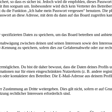
ert, so dass es sicher ist. Jedoch wird dir empfohlen, dieses Passwor
it ihm sorgsam um. Insbesondere wird dich kein Vertreter des Betreibe
nst du die Funktion „Ich habe mein Passwort vergessen“ benutzen. Di
asswort an diese Adresse, mit dem du dann auf das Board zugreifen kan
r spezifizierten Daten zu speichern, um das Board betreiben und anbiet
ssenabwägung zwischen deinen und seinen Interessen sowie den Interes
-Kennung zu speichern, sofern dies zur Gefahrenabwehr oder zur recht
möglichen. Du bist dir daher bewusst, dass die Daten deines Profils und
mationen nur für einen eingeschränkten Nutzerkreis (z. B. andere regist
oder kontaktiere den Betreiber. Die E-Mail-Adresse aus deinem Profil 
r Zustimmung an Dritte weitergeben. Dies gilt nicht, sofern er auf Gr
zung rechtlicher Interessen erforderlich sind.