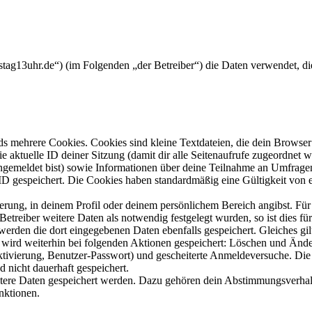
mstag13uhr.de“) (im Folgenden „der Betreiber“) die Daten verwendet, 
s mehrere Cookies. Cookies sind kleine Textdateien, die dein Browser 
ie aktuelle ID deiner Sitzung (damit dir alle Seitenaufrufe zugeordnet
angemeldet bist) sowie Informationen über deine Teilnahme an Umfragen
ID gespeichert. Die Cookies haben standardmäßig eine Gültigkeit von e
ierung, in deinem Profil oder deinem persönlichem Bereich angibst. Für
reiber weitere Daten als notwendig festgelegt wurden, so ist dies für 
 werden die dort eingegebenen Daten ebenfalls gespeichert. Gleiches gi
e wird weiterhin bei folgenden Aktionen gespeichert: Löschen und Änd
ktivierung, Benutzer-Passwort) und gescheiterte Anmeldeversuche. D
d nicht dauerhaft gespeichert.
eitere Daten gespeichert werden. Dazu gehören dein Abstimmungsverhal
nktionen.