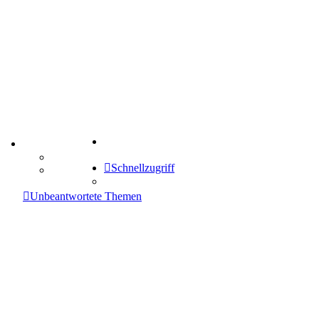
Suche
TIPPSPIEL
Tipprunde
Schnellzugriff
Comunio
enken
Unbeantwortete Themen