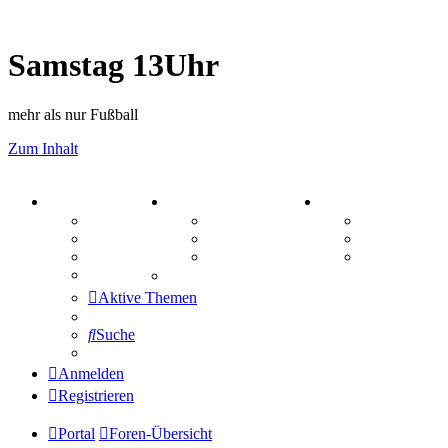
Samstag 13Uhr
mehr als nur Fußball
Zum Inhalt
PORTAL
ZEUG
SPIELE
Forum
Aktienbörse
Kniffel
Webhosting
Treffenübersicht
Sudoku
FAQ
Zitatesammlung
Schiffe vers
Mastodon
Aktive Themen
Suche
Anmelden
Registrieren
Portal
Foren-Übersicht