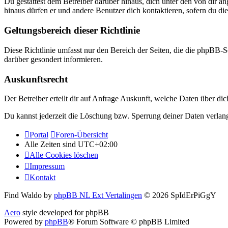
Du gestattest dem Betreiber darüber hinaus, dich unter den von dir a
hinaus dürfen er und andere Benutzer dich kontaktieren, sofern du die
Geltungsbereich dieser Richtlinie
Diese Richtlinie umfasst nur den Bereich der Seiten, die die phpBB-S
darüber gesondert informieren.
Auskunftsrecht
Der Betreiber erteilt dir auf Anfrage Auskunft, welche Daten über dic
Du kannst jederzeit die Löschung bzw. Sperrung deiner Daten verlange
Portal
Foren-Übersicht
Alle Zeiten sind
UTC+02:00
Alle Cookies löschen
Impressum
Kontakt
Find Waldo by
phpBB NL Ext Vertalingen
© 2026 SpIdErPiGgY
Aero
style developed for phpBB
Powered by
phpBB
® Forum Software © phpBB Limited