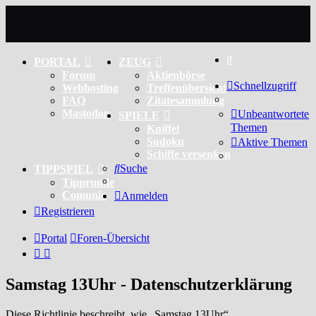
Suche
PORTAL
ZEUG
Forum
Aktienbörse
Schnellzugriff
Webhosting
Treffenübersicht
FAQ
Zitatesammlung
Mastodon
Unbeantwortete
SPIELE
Themen
Kniffel
Sudoku
Aktive Themen
Schiffe versenken
Suche
TIPPSPIEL
Tipprunde
Comunio
Anmelden
Registrieren
Portal
Foren-Übersicht
Samstag 13Uhr - Datenschutzerklärung
Diese Richtlinie beschreibt, wie „Samstag 13Uhr“