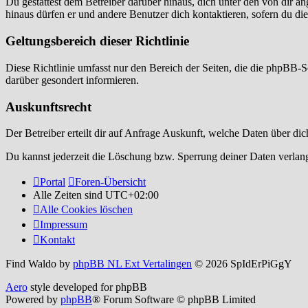
Du gestattest dem Betreiber darüber hinaus, dich unter den von dir a
hinaus dürfen er und andere Benutzer dich kontaktieren, sofern du die
Geltungsbereich dieser Richtlinie
Diese Richtlinie umfasst nur den Bereich der Seiten, die die phpBB-S
darüber gesondert informieren.
Auskunftsrecht
Der Betreiber erteilt dir auf Anfrage Auskunft, welche Daten über dic
Du kannst jederzeit die Löschung bzw. Sperrung deiner Daten verlange
Portal
Foren-Übersicht
Alle Zeiten sind
UTC+02:00
Alle Cookies löschen
Impressum
Kontakt
Find Waldo by
phpBB NL Ext Vertalingen
© 2026 SpIdErPiGgY
Aero
style developed for phpBB
Powered by
phpBB
® Forum Software © phpBB Limited