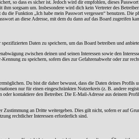
ert, so dass es sicher ist. Jedoch wird dir empfohlen, dieses Passwor
it ihm sorgsam um. Insbesondere wird dich kein Vertreter des Betreibe
nst du die Funktion „Ich habe mein Passwort vergessen“ benutzen. Di
asswort an diese Adresse, mit dem du dann auf das Board zugreifen kan
r spezifizierten Daten zu speichern, um das Board betreiben und anbiet
ssenabwägung zwischen deinen und seinen Interessen sowie den Interes
-Kennung zu speichern, sofern dies zur Gefahrenabwehr oder zur recht
möglichen. Du bist dir daher bewusst, dass die Daten deines Profils und
mationen nur für einen eingeschränkten Nutzerkreis (z. B. andere regist
oder kontaktiere den Betreiber. Die E-Mail-Adresse aus deinem Profil 
r Zustimmung an Dritte weitergeben. Dies gilt nicht, sofern er auf Gr
zung rechtlicher Interessen erforderlich sind.