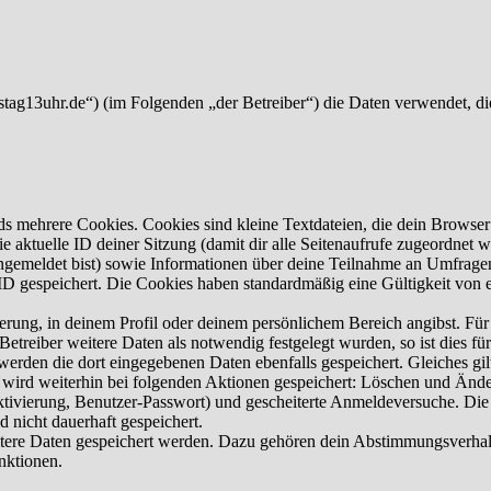
mstag13uhr.de“) (im Folgenden „der Betreiber“) die Daten verwendet, 
s mehrere Cookies. Cookies sind kleine Textdateien, die dein Browser 
ie aktuelle ID deiner Sitzung (damit dir alle Seitenaufrufe zugeordnet
angemeldet bist) sowie Informationen über deine Teilnahme an Umfragen
ID gespeichert. Die Cookies haben standardmäßig eine Gültigkeit von e
ierung, in deinem Profil oder deinem persönlichem Bereich angibst. Für
reiber weitere Daten als notwendig festgelegt wurden, so ist dies für 
 werden die dort eingegebenen Daten ebenfalls gespeichert. Gleiches gi
e wird weiterhin bei folgenden Aktionen gespeichert: Löschen und Änd
ktivierung, Benutzer-Passwort) und gescheiterte Anmeldeversuche. D
d nicht dauerhaft gespeichert.
eitere Daten gespeichert werden. Dazu gehören dein Abstimmungsverhal
nktionen.