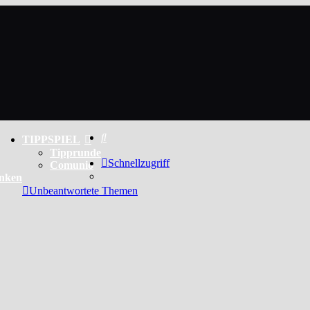
Suche
TIPPSPIEL
Tipprunde
Schnellzugriff
Comunio
enken
Unbeantwortete Themen