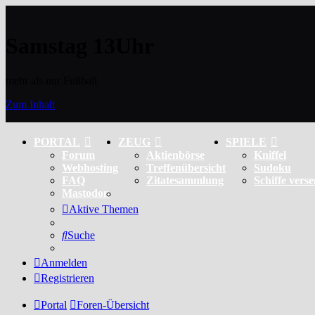
Samstag 13Uhr
mehr als nur Fußball
Zum Inhalt
PORTAL
ZEUG
SPIELE
Forum
Aktienbörse
Kniffel
Webhosting
Treffenübersicht
Sudoku
FAQ
Zitatesammlung
Schiffe vers
Mastodon
Aktive Themen
Suche
Anmelden
Registrieren
Portal
Foren-Übersicht