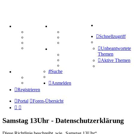
Suche
PORTAL
ZEUG
Forum
Aktienbörse
Schnellzugriff
Webhosting
Treffenübersicht
FAQ
Zitatesammlung
Mastodon
Unbeantwortete
SPIELE
Themen
Kniffel
Sudoku
Aktive Themen
Schiffe versenken
Suche
TIPPSPIEL
Tipprunde
Comunio
Anmelden
Registrieren
Portal
Foren-Übersicht
Samstag 13Uhr - Datenschutzerklärung
Diese Richtlinie beschreibt, wie „Samstag 13Uhr“