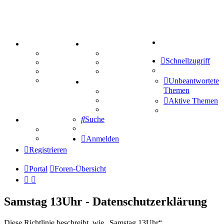
Suche
PORTAL
ZEUG
Forum
Aktienbörse
Schnellzugriff
Webhosting
Treffenübersicht
FAQ
Zitatesammlung
Mastodon
Unbeantwortete
SPIELE
Themen
Kniffel
Sudoku
Aktive Themen
Schiffe versenken
Suche
TIPPSPIEL
Tipprunde
Comunio
Anmelden
Registrieren
Portal
Foren-Übersicht
Samstag 13Uhr - Datenschutzerklärung
Diese Richtlinie beschreibt, wie „Samstag 13Uhr“