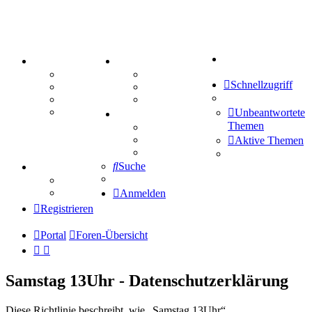
Suche
PORTAL
ZEUG
Forum
Aktienbörse
Schnellzugriff
Webhosting
Treffenübersicht
FAQ
Zitatesammlung
Mastodon
Unbeantwortete
SPIELE
Themen
Kniffel
Sudoku
Aktive Themen
Schiffe versenken
Suche
TIPPSPIEL
Tipprunde
Comunio
Anmelden
Registrieren
Portal
Foren-Übersicht
Samstag 13Uhr - Datenschutzerklärung
Diese Richtlinie beschreibt, wie „Samstag 13Uhr“